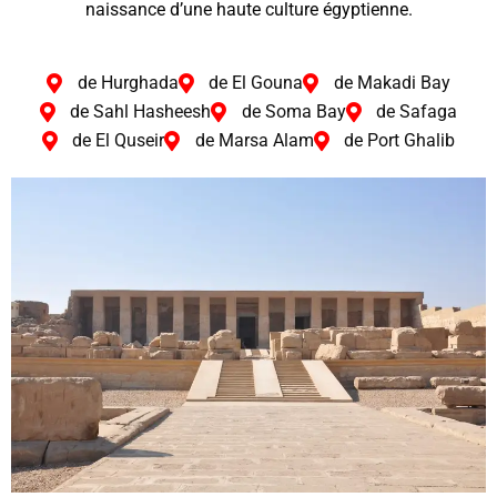
naissance d’une haute culture égyptienne.
de Hurghada
de El Gouna
de Makadi Bay
de Sahl Hasheesh
de Soma Bay
de Safaga
de El Quseir
de Marsa Alam
de Port Ghalib