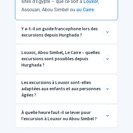
sites d’Égypte – que ce soit à
Louxor
,
Assouan, Abou Simbel ou
au Caire
.
Y a-t-il un guide francophone lors des
excursions depuis Hurghada ?
Louxor, Abou Simbel, Le Caire – quelles
Oui. Lors de toutes les excursions depuis
excursions sont possibles depuis
Hurghada, un
égyptologue
agréé par l’État,
Hurghada ?
avec une formation académique et un
français courant, est toujours présent. Pas
Les excursions à Louxor sont-elles
Depuis Hurghada, les excursions d’une
de chauffeur, pas d’accompagnateur non
adaptées aux enfants et aux personnes
journée et de plusieurs jours suivantes
qualifié.
âgées ?
sont possibles :
Que ce soit lors de l’
excursion d’une
Excursion d’une journée à Louxor :
À quelle heure faut-il se lever pour
Oui. L’
excursion à Louxor depuis
journée à Louxor
dans la Vallée des Rois,
l’excursion à Louxor ou Abou Simbel ?
Temple de Karnak, Temple de Louxor,
Hurghada
et toutes les autres excursions
de l’
excursion au Caire
au Grand Musée
Vallée des Rois, Temple de
peuvent être planifiées individuellement en
Égyptien (GEM) ou de l’
excursion à Abou