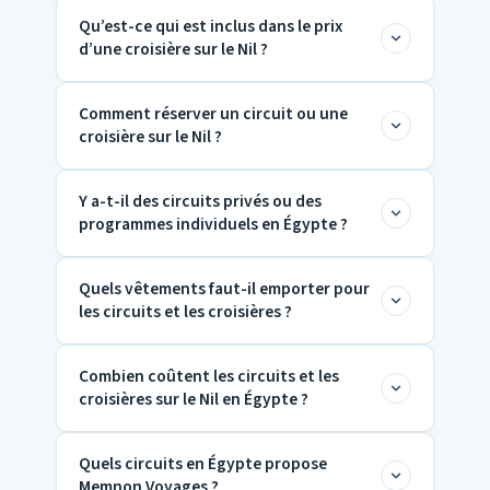
croisières sur le Nil
sont accompagnés de
Qu’est-ce qui est inclus dans le prix
Chez Memnon Voyages, les circuits en
guides francophones.
d’une croisière sur le Nil ?
Égypte comprennent généralement :
Hébergement
Comment réserver un circuit ou une
Nos
croisières sur le Nil
comprennent :
Transferts
croisière sur le Nil ?
Cabine sur le bateau
Droits d’entrée
Pension complète
Y a-t-il des circuits privés ou des
Vous pouvez réserver vos circuits en
Accompagnement de guide
programmes individuels en Égypte ?
Transferts
Égypte et vos
croisières sur le Nil
Repas partiels
Excursions guidées le long du Nil
facilement chez Memnon Voyages via :
Quels vêtements faut-il emporter pour
Oui, Memnon Voyages propose des
Notre site web
les circuits et les croisières ?
circuits en Égypte
sur mesure et des
WhatsApp
croisières sur le Nil
exclusives selon vos
Combien coûtent les circuits et les
Conseil personnalisé
Pour les circuits en Égypte et les croisières
souhaits.
croisières sur le Nil en Égypte ?
sur le Nil, nous recommandons :
Vêtements légers et confortables
Quels circuits en Égypte propose
Les prix dépendent de la durée et du
Protection solaire
Memnon Voyages ?