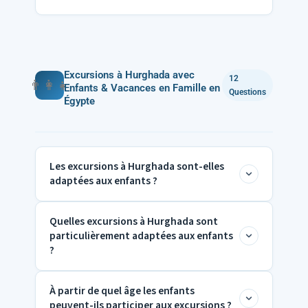
excursions privées exclusives en Égypte et
à Hurghada, adaptées individuellement à
Oui, nous vous recommandons de réserver
vos souhaits.
vos excursions à Hurghada et en Égypte
avec Memnon Voyages à l’avance pour
Excursions à Hurghada avec
12
👨‍👩‍👧
Enfants & Vacances en Famille en
Questions
garantir les meilleurs prix et disponibilités.
Égypte
Les excursions à Hurghada sont-elles
adaptées aux enfants ?
Quelles excursions à Hurghada sont
Oui, de nombreuses excursions à
particulièrement adaptées aux enfants
Hurghada et en Égypte de Memnon
?
Voyages sont spécialement conçues pour
les familles et les enfants.
À partir de quel âge les enfants
Les activités les plus appréciées des
peuvent-ils participer aux excursions ?