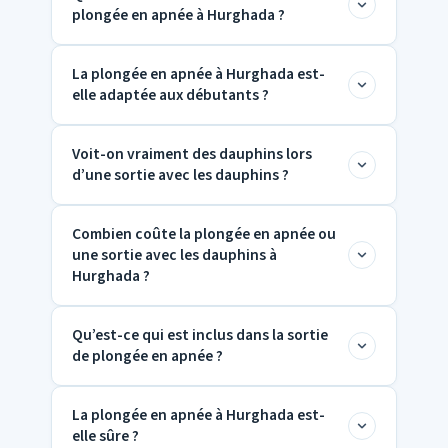
plongée en apnée à Hurghada ?
Hurghada
est une sortie en bateau où vous
mer Rouge.
pouvez observer des dauphins en liberté.
La plongée en apnée à Hurghada est-
La plupart des
sorties de plongée en
Ces excursions en Égypte sont
elle adaptée aux débutants ?
apnée à Hurghada
durent environ 6–8
particulièrement appréciées des clients de
heures, bateau inclus et arrêts sur
Memnon Voyages.
Voit-on vraiment des dauphins lors
Oui, de nombreuses
sorties de plongée en
plusieurs récifs.
d’une sortie avec les dauphins ?
apnée à Hurghada
sont idéales pour les
débutants. Memnon Voyages fournit
Combien coûte la plongée en apnée ou
Dans la plupart des cas oui, mais il n’y a
l’équipement et les instructions pour toutes
une sortie avec les dauphins à
aucune garantie car les dauphins sont des
les excursions à Hurghada.
Hurghada ?
animaux sauvages. Ces excursions en
Égypte restent une expérience inoubliable
Qu’est-ce qui est inclus dans la sortie
Les prix varient :
– plus d’infos sur
nager avec les dauphins
de plongée en apnée ?
Plongée en apnée
: à partir de 20–30 €
à Hurghada
.
Sortie avec les dauphins
: à partir de
La plongée en apnée à Hurghada est-
Les sorties de plongée en apnée de
30–50 €
elle sûre ?
Memnon Voyages comprennent :