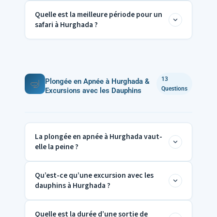
individuelles en Égypte pour les couples et
Quelle est la meilleure période pour un
Oui, la plupart des sorties de safari à
les groupes.
safari à Hurghada ?
Hurghada comprennent le transfert hôtel.
Memnon Voyages organise toutes les
La meilleure période pour un
safari à
excursions à Hurghada, transport inclus.
Hurghada
est le matin ou au coucher du
13
soleil. Ces moments rendent les excursions
Plongée en Apnée à Hurghada &
🤿
Questions
Excursions avec les Dauphins
en Égypte particulièrement agréables.
La plongée en apnée à Hurghada vaut-
elle la peine ?
Qu’est-ce qu’une excursion avec les
Oui,
la plongée en apnée à Hurghada
fait
dauphins à Hurghada ?
partie des excursions à Hurghada les plus
populaires. Avec Memnon Voyages,
Quelle est la durée d’une sortie de
Une
excursion avec les dauphins à
découvrez des récifs coralliens colorés en