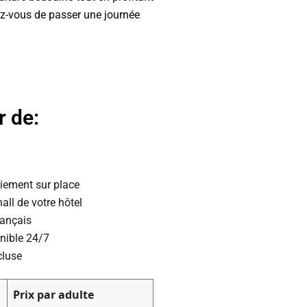
ez-vous de passer une journée
r de:
aiement sur place
all de votre hôtel
rançais
onible 24/7
cluse
Prix par adulte