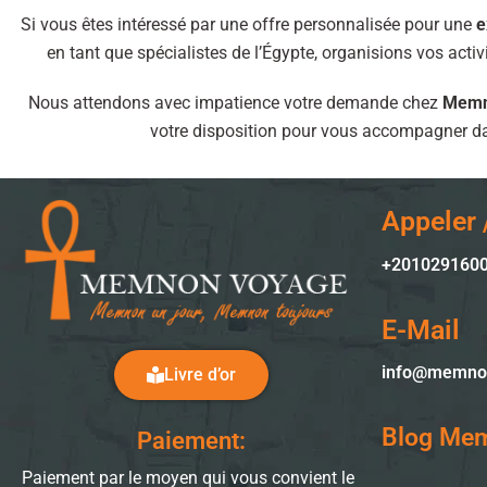
Si vous êtes intéressé par une offre personnalisée pour une
e
en tant que spécialistes de l’Égypte, organisions vos acti
Nous attendons avec impatience votre demande chez
Memn
votre disposition pour vous accompagner dan
Appeler
+201029160
E-Mail
info@memno
Livre d’or
Blog Me
Paiement:
Paiement par le moyen qui vous convient le