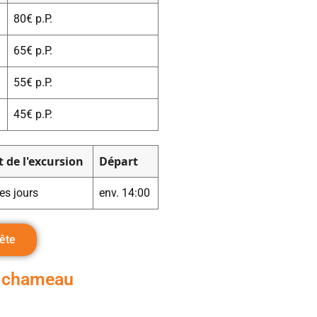
80€ p.P.
65€ p.P.
55€ p.P.
45€ p.P.
 de l'excursion
Départ
es jours
env. 14:00
ête
e chameau