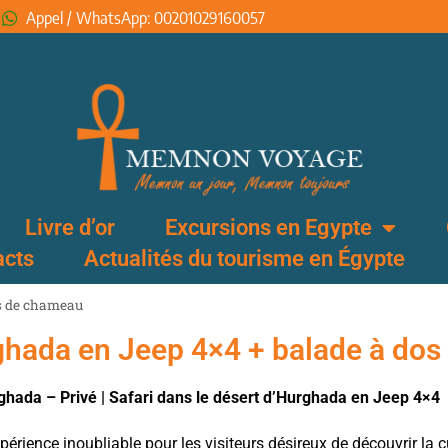
Appel / WhatsApp: 00201029160057
Livre d’or
Excursions en Egypte
acts
Actualités du tourisme en Égypte
os de chameau
rghada en Jeep 4×4 + balade à do
rghada – Privé | Safari dans le désert d’Hurghada en Jeep 4×4
érience inoubliable pour les visiteurs désireux de découvrir la c