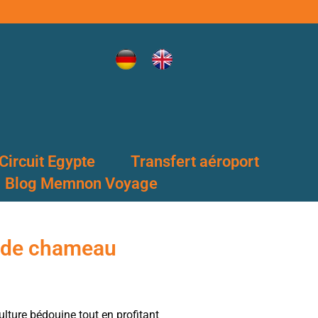
Circuit Egypte
Transfert aéroport
Blog Memnon Voyage
s de chameau
ulture bédouine tout en profitant