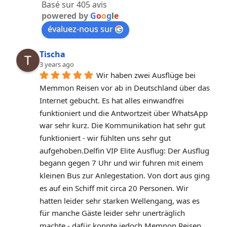
Basé sur 405 avis
powered by
G
o
o
g
l
e
évaluez-nous sur
Tischa
3 years ago
Wir haben zwei Ausflüge bei 
Memmon Reisen vor ab in Deutschland über das 
Internet gebucht. Es hat alles einwandfrei 
funktioniert und die Antwortzeit über WhatsApp 
war sehr kurz. Die Kommunikation hat sehr gut 
funktioniert - wir fühlten uns sehr gut 
aufgehoben.Delfin VIP Elite Ausflug: Der Ausflug 
begann gegen 7 Uhr und wir fuhren mit einem 
kleinen Bus zur Anlegestation. Von dort aus ging 
es auf ein Schiff mit circa 20 Personen. Wir 
hatten leider sehr starken Wellengang, was es 
für manche Gäste leider sehr unerträglich 
machte - dafür konnte jedoch Memnon Reisen 