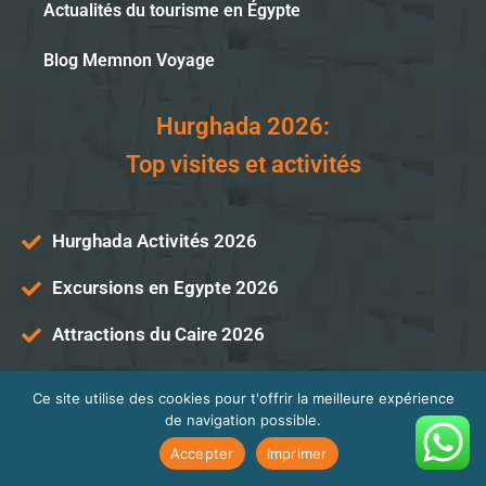
Actualités du tourisme en Égypte
Blog Memnon Voyage
Hurghada 2026:
Top visites et activités
Hurghada Activités 2026
Excursions en Egypte 2026
Attractions du Caire 2026
Suggestions d’excursions pour Hurghada
Ce site utilise des cookies pour t'offrir la meilleure expérience
Excursion au Caire
de navigation possible.
Accepter
Imprimer
Imprimer
–
Politique de confidentialité