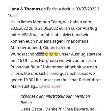
Jana & Thomas
de
Berlin
a écrit le
03/07/2022
...
à
16:24
Hallo liebes Memnon Team, wir haben vom
28.6.2022 zum 29.06.2022 euren Luxor Ausflug
mit Heißluftballonfahrt absolviert und wir
können euch nur eins sagen: Phänomenal,
Atemberaubend, Gigantisch und
Wunderschön!!!!!!!😍😍😍Unser Ausflug startete
um 16 Uhr aus Hurghada wo wir von unserem
Privatchauffeur Mohammed abgeholt wurden.
Er brachte uns sicher und gut nach Luxor, wo
gegen 19.30 Uhr unser persönlicher Reiseführer
Malik zustieg...
Lire la suite
Réponse d’administrateur par : Memnon
Reisen
Liebe Gäste ! Danke für Ihre Bewertung.