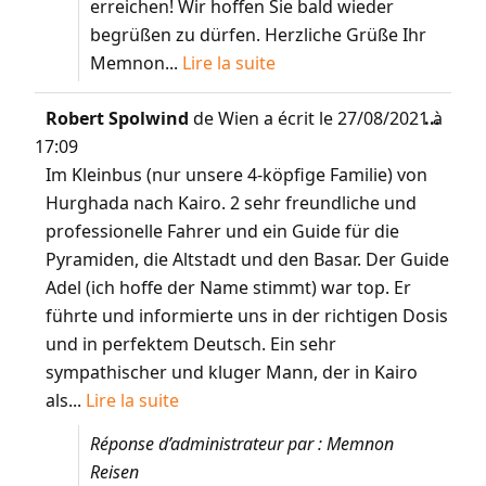
erreichen! Wir hoffen Sie bald wieder
begrüßen zu dürfen. Herzliche Grüße Ihr
Memnon...
Lire la suite
Robert Spolwind
de
Wien
a écrit le
27/08/2021
...
à
17:09
Im Kleinbus (nur unsere 4-köpfige Familie) von
Hurghada nach Kairo. 2 sehr freundliche und
professionelle Fahrer und ein Guide für die
Pyramiden, die Altstadt und den Basar. Der Guide
Adel (ich hoffe der Name stimmt) war top. Er
führte und informierte uns in der richtigen Dosis
und in perfektem Deutsch. Ein sehr
sympathischer und kluger Mann, der in Kairo
als...
Lire la suite
Réponse d’administrateur par : Memnon
Reisen