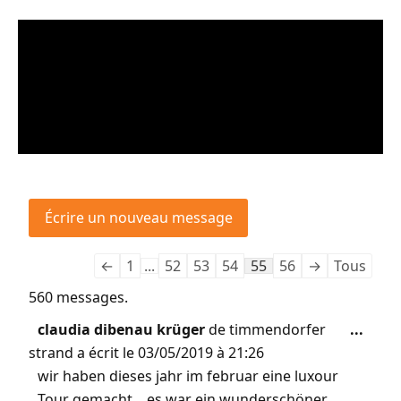
←
1
...
52
53
54
55
56
→
Tous
560 messages.
claudia dibenau krüger
de
timmendorfer
...
strand
a écrit le
03/05/2019
à
21:26
wir haben dieses jahr im februar eine luxour
Tour gemacht,,, es war ein wunderschöner