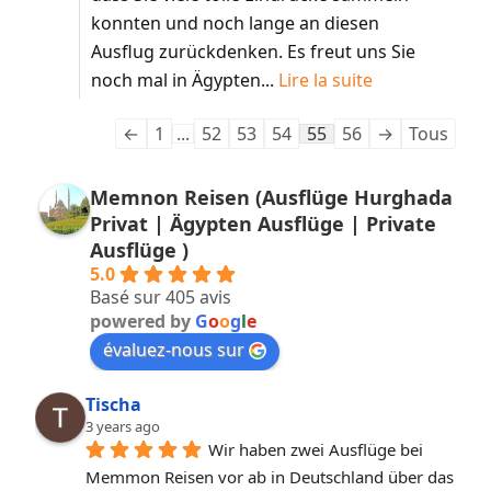
konnten und noch lange an diesen
Ausflug zurückdenken. Es freut uns Sie
noch mal in Ägypten...
Lire la suite
←
1
...
52
53
54
55
56
→
Tous
Memnon Reisen (Ausflüge Hurghada
Privat | Ägypten Ausflüge | Private
Ausflüge )
5.0
Basé sur 405 avis
powered by
G
o
o
g
l
e
évaluez-nous sur
Tischa
3 years ago
Wir haben zwei Ausflüge bei 
Memmon Reisen vor ab in Deutschland über das 