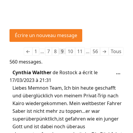
←
1
...
7
8
9
10
11
...
56
→
Tous
560 messages.
Cynthia Walther
de
Rostock
a écrit le
...
17/03/2023
à
21:31
Liebes Memnon Team, Ich bin heute geschafft
und überglücklich von meinem Privat-Trip nach
Kairo wiedergekommen. Mein weltbester Fahrer
Saber ist nicht mehr zu toppen...er war
superüberpünktlich,ist gefahren wie ein junger
Gott und ist dabei noch überaus