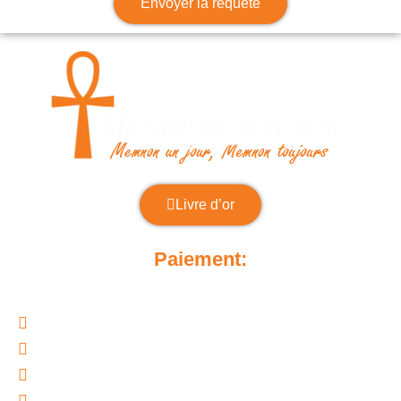
Envoyer la requête
Livre d’or
Paiement:
Paiement par le moyen qui vous convient le mieux:
Euros
Dollars
Franc suisse
Virement bancaire