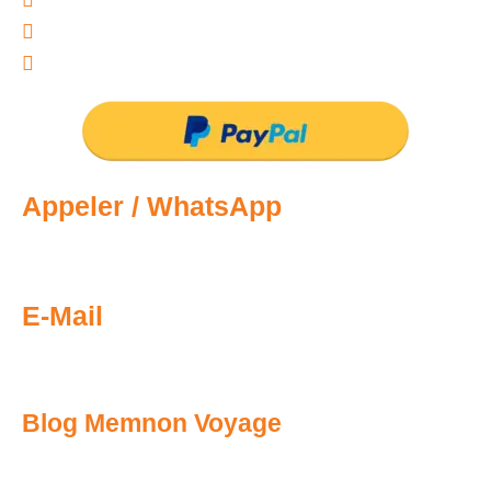
PayPal
USDT / Crypto
Appeler / WhatsApp
+201029160057
E-Mail
info@memnonreisen.com
Blog Memnon Voyage