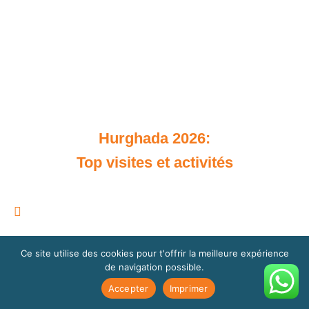
Liste de prix
Contacts
Actualités du tourisme en Égypte
Blog Memnon Voyage
Hurghada 2026:
Top visites et activités
Hurghada Activités 2026
Excursions en Egypte 2026
Ce site utilise des cookies pour t'offrir la meilleure expérience
de navigation possible.
Attractions du Caire 2026
Accepter
Imprimer
Suggestions d’excursions pour Hurghada