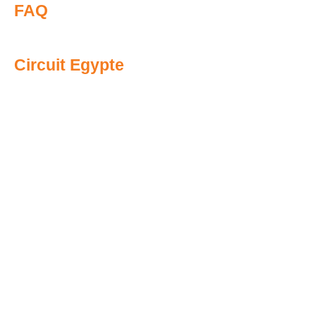
FAQ
Circuit Egypte
Accueil
Qui sommes-nous ?
Livre d’or
Excursions en Egypte
Circuit Egypte
Transfert aéroport