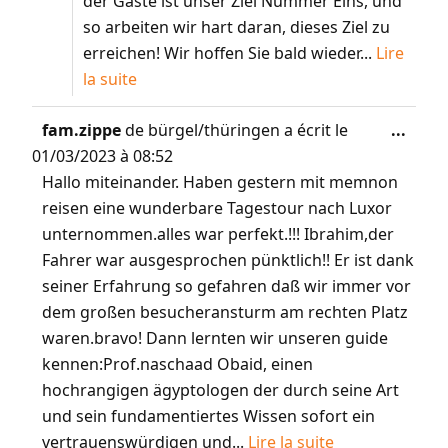
der Gäste ist unser Ziel Nummer Eins, und
so arbeiten wir hart daran, dieses Ziel zu
erreichen! Wir hoffen Sie bald wieder...
Lire
la suite
fam.zippe
de
bürgel/thüringen
a écrit le
...
01/03/2023
à
08:52
Hallo miteinander. Haben gestern mit memnon
reisen eine wunderbare Tagestour nach Luxor
unternommen.alles war perfekt.!!! Ibrahim,der
Fahrer war ausgesprochen pünktlich!! Er ist dank
seiner Erfahrung so gefahren daß wir immer vor
dem großen besucheransturm am rechten Platz
waren.bravo! Dann lernten wir unseren guide
kennen:Prof.naschaad Obaid, einen
hochrangigen ägyptologen der durch seine Art
und sein fundamentiertes Wissen sofort ein
vertrauenswürdigen und...
Lire la suite