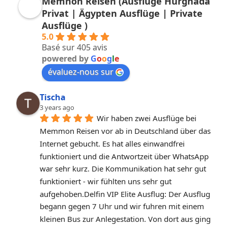
Memnon Reisen (Ausflüge Hurghada
Privat | Ägypten Ausflüge | Private
Ausflüge )
5.0
Basé sur 405 avis
powered by
G
o
o
g
l
e
évaluez-nous sur
Tischa
3 years ago
Wir haben zwei Ausflüge bei 
Memmon Reisen vor ab in Deutschland über das 
Internet gebucht. Es hat alles einwandfrei 
funktioniert und die Antwortzeit über WhatsApp 
war sehr kurz. Die Kommunikation hat sehr gut 
funktioniert - wir fühlten uns sehr gut 
aufgehoben.Delfin VIP Elite Ausflug: Der Ausflug 
begann gegen 7 Uhr und wir fuhren mit einem 
kleinen Bus zur Anlegestation. Von dort aus ging 