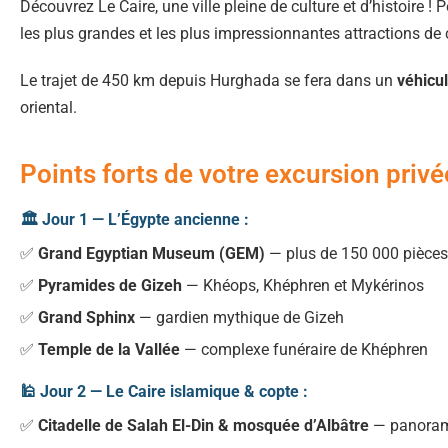
Découvrez Le Caire, une ville pleine de culture et d’histoire !
les plus grandes et les plus impressionnantes attractions de c
Le trajet de 450 km depuis Hurghada se fera dans un
véhicul
oriental.
Points forts de votre excursion privé
🏛️ Jour 1 — L’Égypte ancienne :
✅
Grand Egyptian Museum (GEM)
— plus de 150 000 pièces
✅
Pyramides de Gizeh
— Khéops, Khéphren et Mykérinos
✅
Grand Sphinx
— gardien mythique de Gizeh
✅
Temple de la Vallée
— complexe funéraire de Khéphren
🕌 Jour 2 — Le Caire islamique & copte :
✅
Citadelle de Salah El-Din & mosquée d’Albâtre
— panorama