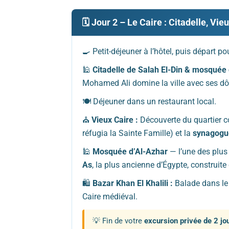
🗓️ Jour 2 – Le Caire : Citadelle, Vie
🍳 Petit-déjeuner à l’hôtel, puis départ p
🕌
Citadelle de Salah El-Din & mosquée 
Mohamed Ali domine la ville avec ses d
🍽️ Déjeuner dans un restaurant local.
⛪
Vieux Caire :
Découverte du quartier co
réfugia la Sainte Famille) et la
synagogu
🕌
Mosquée d’Al-Azhar
— l’une des plus
As
, la plus ancienne d’Égypte, construite
🛍️
Bazar Khan El Khalili :
Balade dans le 
Caire médiéval.
💡 Fin de votre
excursion privée de 2 jo