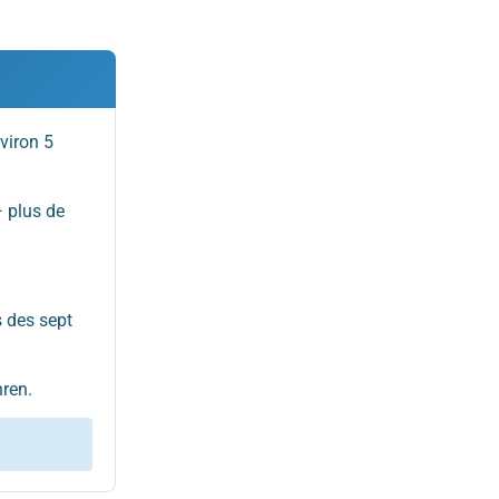
nviron 5
 plus de
s des sept
ren.