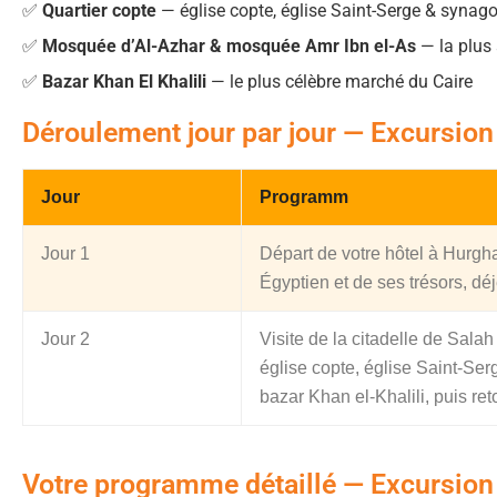
✅
Quartier copte
— église copte, église Saint-Serge & synag
✅
Mosquée d’Al-Azhar & mosquée Amr Ibn el-As
— la plus 
✅
Bazar Khan El Khalili
— le plus célèbre marché du Caire
Déroulement jour par jour — Excursion 
Jour
Programm
Jour 1
Départ de votre hôtel à Hurgh
Égyptien et de ses trésors, déj
Jour 2
Visite de la citadelle de Sala
église copte, église Saint-S
bazar Khan el-Khalili, puis re
Votre programme détaillé — Excursion 