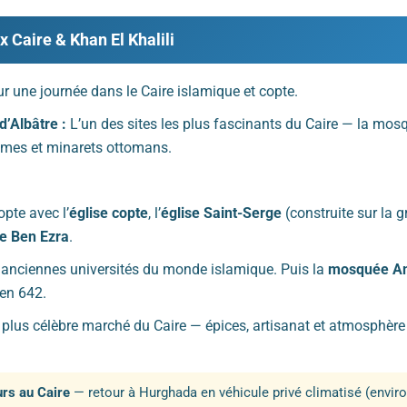
ux Caire & Khan El Khalili
our une journée dans le Caire islamique et copte.
d’Albâtre :
L’un des sites les plus fascinants du Caire — la mos
ômes et minarets ottomans.
pte avec l’
église copte
, l’
église Saint-Serge
(construite sur la g
e Ben Ezra
.
 anciennes universités du monde islamique. Puis la
mosquée Am
 en 642.
plus célèbre marché du Caire — épices, artisanat et atmosphère
urs au Caire
— retour à Hurghada en véhicule privé climatisé (enviro