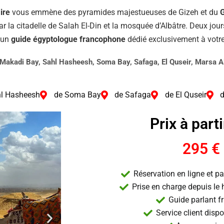
ire
vous emmène des pyramides majestueuses de Gizeh et du
G
ar la citadelle de Salah El-Din et la mosquée d’Albâtre. Deux jo
c un
guide égyptologue francophone
dédié exclusivement à votr
 Makadi Bay, Sahl Hasheesh, Soma Bay, Safaga, El Quseir, Marsa 
hl Hasheesh
de Soma Bay
de Safaga
de El Quseir
Prix à parti
295 €
Réservation en ligne et p
Prise en charge depuis le h
Guide parlant f
Service client disp