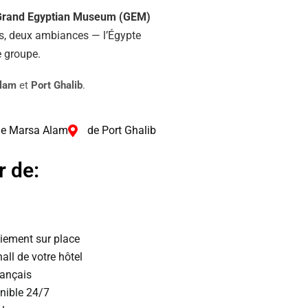
rand Egyptian Museum (GEM)
urs, deux ambiances — l’Égypte
e groupe.
Alam
et
Port Ghalib
.
de Marsa Alam
de Port Ghalib
r de:
aiement sur place
all de votre hôtel
rançais
onible 24/7