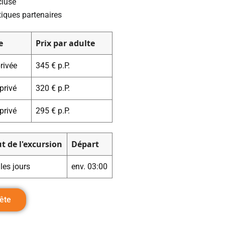
cluse
tiques partenaires
e
Prix par adulte
rivée
345 € p.P.
privé
320 € p.P.
privé
295 € p.P.
t de l'excursion
Départ
les jours
env. 03:00
ête