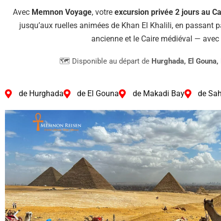
Avec
Memnon Voyage
, votre
excursion privée 2 jours au Ca
jusqu’aux ruelles animées de Khan El Khalili, en passant p
ancienne et le Caire médiéval — ave
🗺️ Disponible au départ de
Hurghada, El Gouna,
de Hurghada
de El Gouna
de Makadi Bay
de Sa