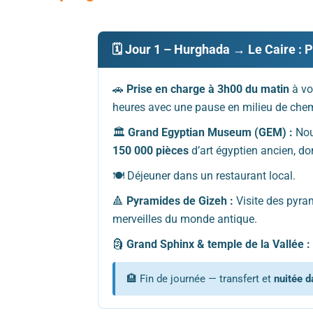
🗓️ Jour 1 – Hurghada → Le Caire 
🚗
Prise en charge à 3h00 du matin
à vot
heures avec une pause en milieu de chemi
🏛️
Grand Egyptian Museum (GEM) :
Nou
150 000 pièces
d’art égyptien ancien, do
🍽️ Déjeuner dans un restaurant local.
🔺
Pyramides de Gizeh :
Visite des pyr
merveilles du monde antique.
🗿
Grand Sphinx & temple de la Vallée :
🏨 Fin de journée — transfert et
nuitée d