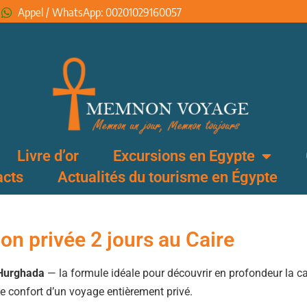
Appel / WhatsApp: 00201029160057
Livre d’or
Excursions en Egypte
acts
Actualités du tourisme en Égypte
on privée 2 jours au Caire
 Hurghada
— la formule idéale pour découvrir en profondeur la ca
le confort d’un voyage entièrement privé.