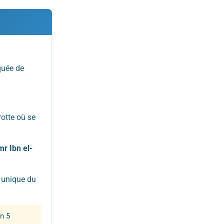
quée de
rotte où se
r Ibn el-
 unique du
n 5