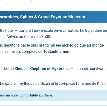
: Pyramides, Sphinx & Grand Egyptian Museum
re hôtel — transfert en véhicule privé climatisé. Le trajet dure e
n. Arrivée au Caire vers 8h00.
s débutons par le plus grand musée archéologique au monde —
nt les trésors complets de
Toutânkhamon
.
amides de
Khéops, Khéphren et Mykérinos
— les seuls survivant
Le gardien mythique de Gizeh et le complexe funéraire de Khéph
ans un hôtel confortable au Caire
.