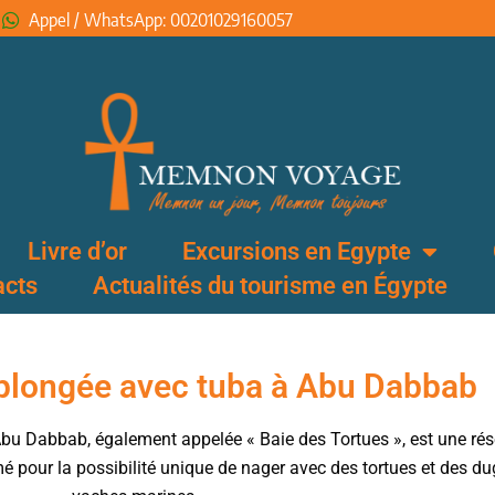
Appel / WhatsApp: 00201029160057
Livre d’or
Excursions en Egypte
acts
Actualités du tourisme en Égypte
plongée avec tuba à Abu Dabbab
Abu Dabbab, également appelée « Baie des Tortues », est une rése
mé pour la possibilité unique de nager avec des tortues et de