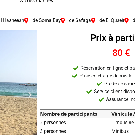
vaches marines.
hl Hasheesh
de Soma Bay
de Safaga
de El Quseir
Prix à parti
80 €
Réservation en ligne et p
Prise en charge depuis le h
Guide de snor
Service client disp
Assurance in
Nombre de participants
Véhicule /
2 personnes
Limousine
3 personnes
Minibus