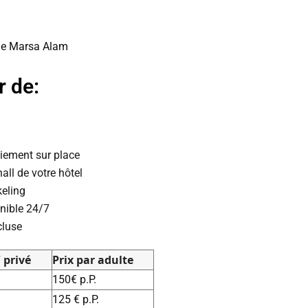
de Marsa Alam
r de:
aiement sur place
all de votre hôtel
keling
onible 24/7
cluse
 privé
Prix par adulte
150€ p.P.
125 € p.P.