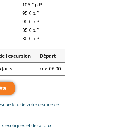
105 € p.P.
95 € p.P.
90 € p.P.
85 € p.P.
80 € p.P.
de l'excursion
Départ
 jours
env. 06:00
ête
sque lors de votre séance de
ns exotiques et de coraux