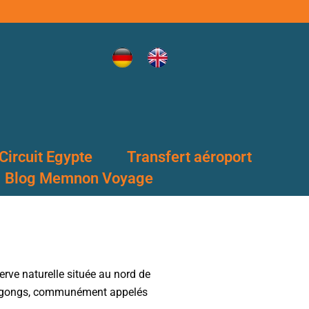
Circuit Egypte
Transfert aéroport
Blog Memnon Voyage
rve naturelle située au nord de
s dugongs, communément appelés