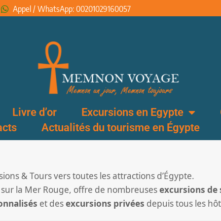
Appel / WhatsApp: 00201029160057
Livre d’or
Excursions en Egypte
acts
Actualités du tourisme en Égypte
ions & Tours vers toutes les attractions d’Égypte.
e sur la Mer Rouge, offre de nombreuses
excursions de 
onnalisés
et des
excursions privées
depuis tous les hô