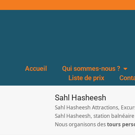
Accueil
Qui sommes-nous ?
Liste de prix
Cont
Sahl Hasheesh
Sahl Hasheesh Attractions, Excurs
Sahl Hasheesh, station balnéair
Nous organisons des
tours pers