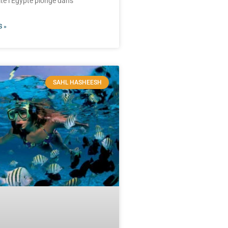
te l’Égypte plonge dans
 »
SAHL HASHEESH