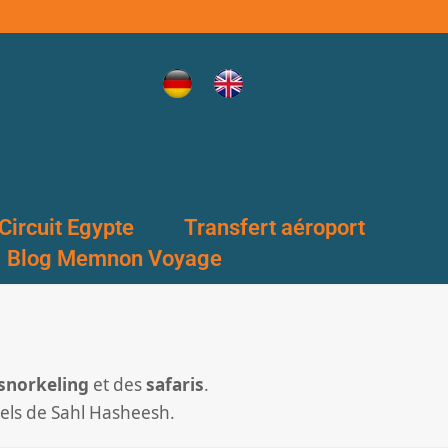
Circuit Egypte
Transfert aéroport
Blog Memnon Voyage
snorkeling
et des
safaris
.
tels de Sahl Hasheesh.