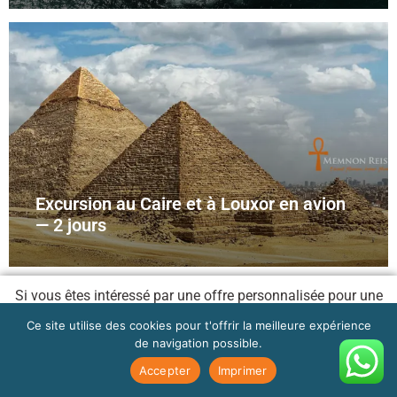
Excursion au Caire et à Louxor en avion
— 2 jours
Si vous êtes intéressé par une offre personnalisée pour une
excursion en Égypte
ou si vous souhaitez que nous, en tant
Ce site utilise des cookies pour t'offrir la meilleure expérience
que spécialistes de l’Égypte, organisions vos activités à
de navigation possible.
Hurghada, n’hésitez pas à nous contacter.
Accepter
Imprimer