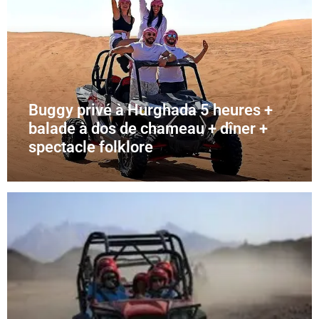
Buggy privé à Hurghada 5 heures +
balade à dos de chameau + dîner +
spectacle folklore