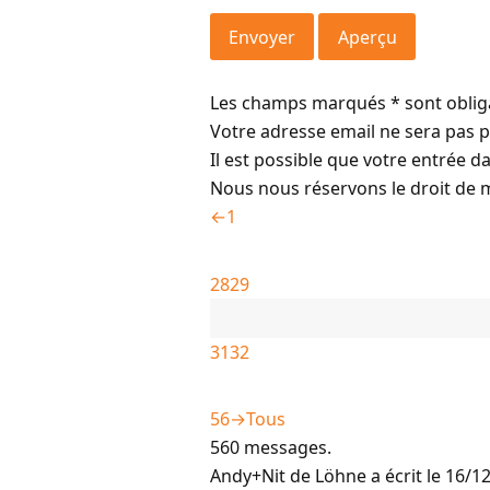
Les champs marqués * sont obliga
Votre adresse email ne sera pas p
Il est possible que votre entrée da
Nous nous réservons le droit de m
←
1
28
29
31
32
56
→
Tous
560 messages.
Andy+Nit
de
Löhne
a écrit le
16/12