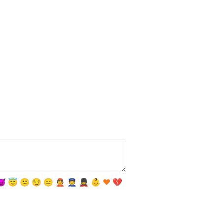
😈
😇
😕
😏
😑
👲
👮
💂
👶
❤
💔