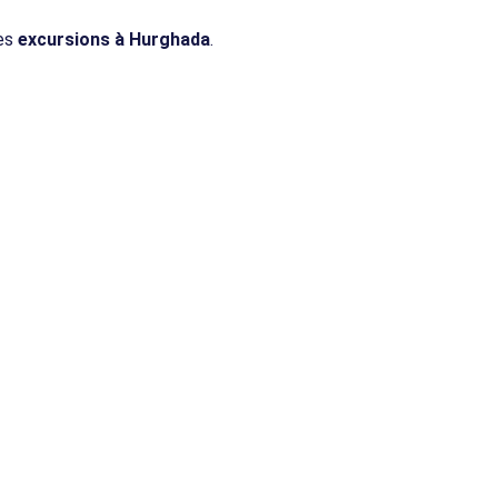
les
excursions à Hurghada
.