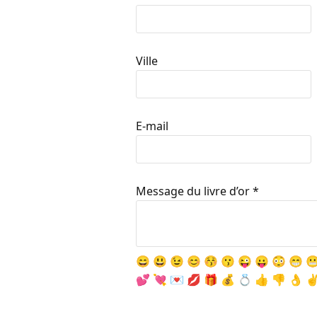
Ville
E-mail
Message du livre d’or
*
😄
😃
😉
😊
😚
😗
😜
😛
😳
😁

💕
💘
💌
💋
🎁
💰
💍
👍
👎
👌
✌