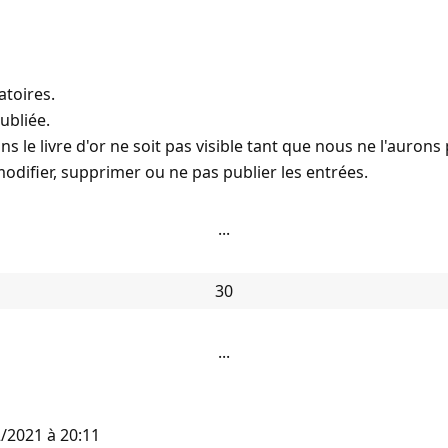
toires.
ubliée.
ns le livre d'or ne soit pas visible tant que nous ne l'auron
odifier, supprimer ou ne pas publier les entrées.
...
30
...
/2021
à
20:11