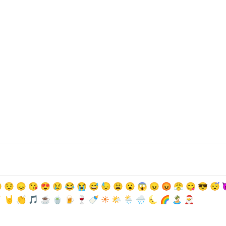

😌
😞
😘
😍
😢
😂
😭
😅
😓
😩
😮
😱
😠
😡
😤
😋
😎
😴
️
🤘
👏
🎵
☕️
🍵
🍺
🍷
🍼
☀️
🌤
🌦
🌧
🌜
🌈
🏝
🎅