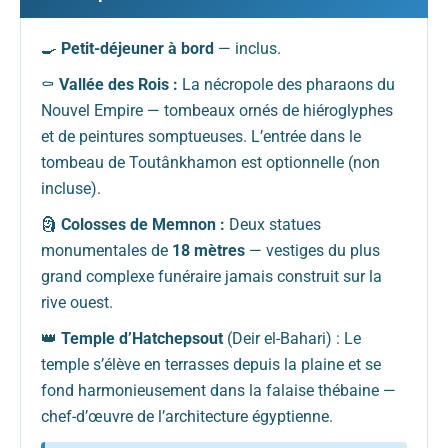
🍳
Petit-déjeuner à bord
— inclus.
⚰️
Vallée des Rois :
La nécropole des pharaons du
Nouvel Empire — tombeaux ornés de hiéroglyphes
et de peintures somptueuses. L’entrée dans le
tombeau de Toutânkhamon est optionnelle (non
incluse).
🗿
Colosses de Memnon :
Deux statues
monumentales de
18 mètres
— vestiges du plus
grand complexe funéraire jamais construit sur la
rive ouest.
👑
Temple d’Hatchepsout
(Deir el-Bahari) : Le
temple s’élève en terrasses depuis la plaine et se
fond harmonieusement dans la falaise thébaine —
chef-d’œuvre de l’architecture égyptienne.