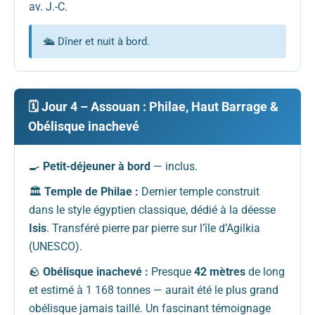
av. J.-C.
🛳️ Dîner et nuit à bord.
🗓️ Jour 4 – Assouan : Philae, Haut Barrage &
Obélisque inachevé
🍳
Petit-déjeuner à bord
— inclus.
🏛️
Temple de Philae :
Dernier temple construit
dans le style égyptien classique, dédié à la déesse
Isis
. Transféré pierre par pierre sur l’île d’Agilkia
(UNESCO).
🪨
Obélisque inachevé :
Presque
42 mètres
de long
et estimé à 1 168 tonnes — aurait été le plus grand
obélisque jamais taillé. Un fascinant témoignage