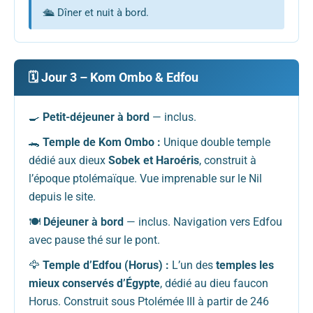
🛳️ Dîner et nuit à bord.
🗓️ Jour 3 – Kom Ombo & Edfou
🍳
Petit-déjeuner à bord
— inclus.
🐊
Temple de Kom Ombo :
Unique double temple
dédié aux dieux
Sobek et Haroéris
, construit à
l’époque ptolémaïque. Vue imprenable sur le Nil
depuis le site.
🍽️
Déjeuner à bord
— inclus. Navigation vers Edfou
avec pause thé sur le pont.
🦅
Temple d’Edfou (Horus) :
L’un des
temples les
mieux conservés d’Égypte
, dédié au dieu faucon
Horus. Construit sous Ptolémée III à partir de 246