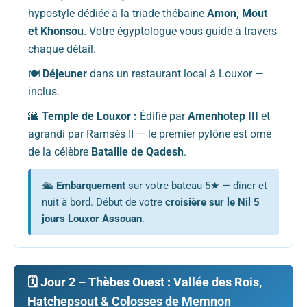
hypostyle dédiée à la triade thébaine
Amon, Mout
et Khonsou
. Votre égyptologue vous guide à travers
chaque détail.
🍽️
Déjeuner
dans un restaurant local à Louxor —
inclus.
🌆
Temple de Louxor :
Édifié par
Amenhotep III
et
agrandi par Ramsès II — le premier pylône est orné
de la célèbre
Bataille de Qadesh
.
🛳️
Embarquement
sur votre bateau 5★ — dîner et
nuit à bord. Début de votre
croisière sur le Nil 5
jours Louxor Assouan
.
🗓️ Jour 2 – Thèbes Ouest : Vallée des Rois,
Hatchepsout & Colosses de Memnon