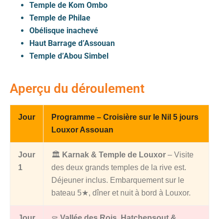
Temple de Kom Ombo
Temple de Philae
Obélisque inachevé
Haut Barrage d’Assouan
Temple d’Abou Simbel
Aperçu du déroulement
Jour
Programme – Croisière sur le Nil 5 jours
Louxor Assouan
Jour
🏛️
Karnak & Temple de Louxor
– Visite
1
des deux grands temples de la rive est.
Déjeuner inclus. Embarquement sur le
bateau 5★, dîner et nuit à bord à Louxor.
Jour
⚰️
Vallée des Rois, Hatchepsout &