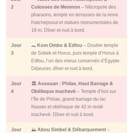
2
Colosses de Memnon
– Nécropole des
pharaons, temple en terrasses de la reine
Hatchepsout et statues monumentales de
18 m. Dîner et nuit à bord.
Jour
🐊
Kom Ombo & Edfou
– Double temple
3
de Sobek et Horus, puis temple d’Horus à
Edfou, l’un des mieux conservés d’Égypte.
Déjeuner, dîner et nuit à bord.
Jour
🏛️
Assouan : Philae, Haut Barrage &
4
Obélisque inachevé
– Temple d’Isis sur
l’île de Philae, grand barrage du lac
Nasser et obélisque de 42 m resté
inachevé. Dîner et nuit à bord.
Jour
⛰️
Abou Simbel & Débarquement
–