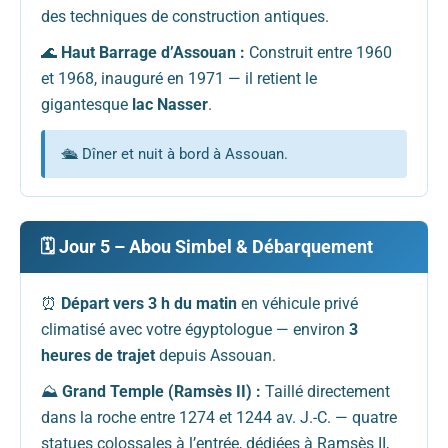
des techniques de construction antiques.
🌊
Haut Barrage d’Assouan :
Construit entre 1960
et 1968, inauguré en 1971 — il retient le
gigantesque
lac Nasser
.
🛳️ Dîner et nuit à bord à Assouan.
🗓️ Jour 5 – Abou Simbel & Débarquement
⏰
Départ vers 3 h du matin
en véhicule privé
climatisé avec votre égyptologue — environ
3
heures de trajet
depuis Assouan.
⛰️
Grand Temple (Ramsès II) :
Taillé directement
dans la roche entre 1274 et 1244 av. J.-C. — quatre
statues colossales à l’entrée, dédiées à Ramsès II,