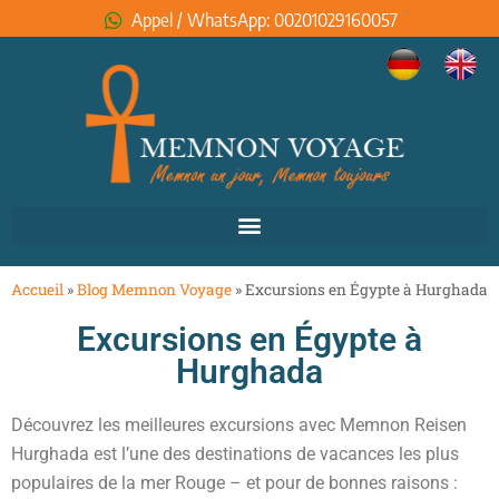
Appel / WhatsApp: 00201029160057
Accueil
»
Blog Memnon Voyage
»
Excursions en Égypte à Hurghada
Excursions en Égypte à
Hurghada
Découvrez les meilleures excursions avec Memnon Reisen
Hurghada est l’une des destinations de vacances les plus
populaires de la mer Rouge – et pour de bonnes raisons :